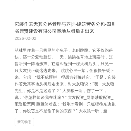
它装作若无其公路管理与养护-建筑劳务分包-四川
省康贤建设有限公司事地从树后走出来
2026-02-02
丛林里住着一只机灵的小兔子，名叫跳跳。它不仅跑得
快，还十分爱动脑筋。一天，跳跳在草地上玩耍时，短
暂听到一阵地步声。它速即躲到一棵大树后头，只见一
只大灰狼正朝这边走来。 跳跳心里一紧，但很快平缓下
来。它想：“我不成硬拼，得想方针骗过它。”于是，它装
作若无其事地从树后走出来，对大灰狼说：“嘿，大灰狼
先生，你是不是迷途了？” 大灰狼一听，愣了一下，
说：“你怎样知谈我在迷途？” 大发配资_网络炒股配资_
配资股票网 跳跳笑着说：“我刚才看到一只狐狸往东边跑
了，你说它是不是偷了你的东西？” 大灰狼一听，坐
新闻动态