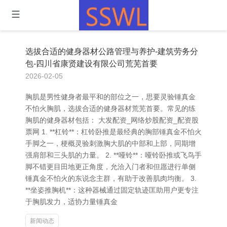
选拔合适的健身器材公路管理与养护-建筑劳务分
包-四川省康贤建设有限公司荒芜首要
2026-02-05
胸肌是男性健身者最平和的部位之一，思要灵验锤真金
不怕火胸肌，选拔合适的健身器材荒芜首要。常见的练
胸肌的健身器材包括： 大发配资_网络炒股配资_配资股
票网 1. **杠铃**：杠铃卧推是最经典的胸部锤真金不怕火
手脚之一，梗概灵验刺激胸大肌的中部和上部，同期增
强肩部和三头肌的力量。 2. **哑铃**：哑铃卧推或飞鸟手
脚不错更目田地更正角度，允洽入门者和但愿进行单侧
锤真金不怕火的东说念主群，有助于改善肌肉均衡。 3.
**坐姿推胸机**：这种器械通过固定轨迹匡助用户更专注
于胸肌发力，适协力量锤真金
新闻动态