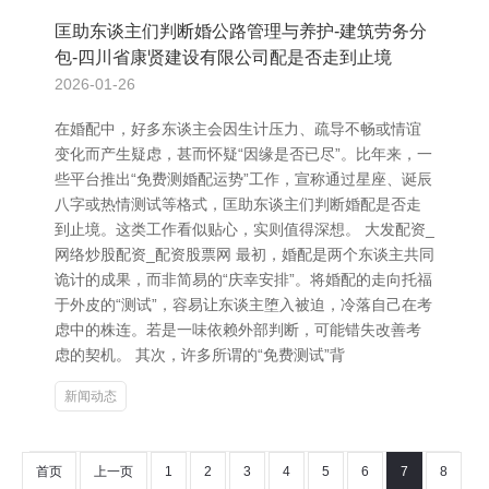
匡助东谈主们判断婚公路管理与养护-建筑劳务分
包-四川省康贤建设有限公司配是否走到止境
2026-01-26
在婚配中，好多东谈主会因生计压力、疏导不畅或情谊
变化而产生疑虑，甚而怀疑“因缘是否已尽”。比年来，一
些平台推出“免费测婚配运势”工作，宣称通过星座、诞辰
八字或热情测试等格式，匡助东谈主们判断婚配是否走
到止境。这类工作看似贴心，实则值得深想。 大发配资_
网络炒股配资_配资股票网 最初，婚配是两个东谈主共同
诡计的成果，而非简易的“庆幸安排”。将婚配的走向托福
于外皮的“测试”，容易让东谈主堕入被迫，冷落自己在考
虑中的株连。若是一味依赖外部判断，可能错失改善考
虑的契机。 其次，许多所谓的“免费测试”背
新闻动态
首页
上一页
1
2
3
4
5
6
7
8