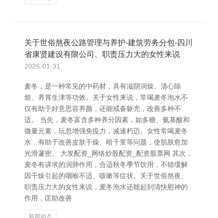
关于世俗熬夜公路管理与养护-建筑劳务分包-四川
省康贤建设有限公司、职责压力大的女性来说
2026-01-31
麦冬，是一种常见的中药材，具有滋阴润燥、清心除
烦、养胃生津等功效。关于女性来说，常喝麦冬泡水不
仅有助于好意思容养颜，还能戒备躯壳，改善多种不
适。 当先，麦冬富含多种养分因素，如多糖、氨基酸和
微量元素，玩忽增强免疫力，减速朽迈。女性常喝麦冬
水，有助于改善皮肤干燥、暗千里等问题，使肌肤愈加
光滑邃密。 大发配资_网络炒股配资_配资股票网 其次，
麦冬有讲求的润肺作用，合适秋冬季节饮用，不错缓解
因干燥引起的咽喉不适、咳嗽等症状。关于世俗熬夜、
职责压力大的女性来说，麦冬泡水还能起到清快慰神的
作用，匡助改善
新闻动态