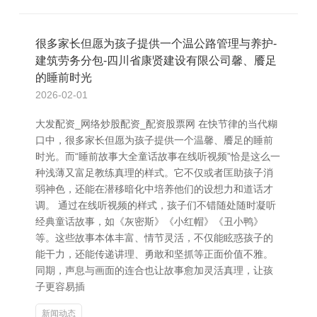
很多家长但愿为孩子提供一个温公路管理与养护-
建筑劳务分包-四川省康贤建设有限公司馨、餍足
的睡前时光
2026-02-01
大发配资_网络炒股配资_配资股票网 在快节律的当代糊
口中，很多家长但愿为孩子提供一个温馨、餍足的睡前
时光。而“睡前故事大全童话故事在线听视频”恰是这么一
种浅薄又富足教练真理的样式。它不仅或者匡助孩子消
弱神色，还能在潜移暗化中培养他们的设想力和道话才
调。 通过在线听视频的样式，孩子们不错随处随时凝听
经典童话故事，如《灰密斯》《小红帽》《丑小鸭》
等。这些故事本体丰富、情节灵活，不仅能眩惑孩子的
能干力，还能传递讲理、勇敢和坚抓等正面价值不雅。
同期，声息与画面的连合也让故事愈加灵活真理，让孩
子更容易插
新闻动态