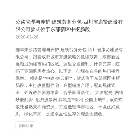
公路管理与养护-建筑劳务分包-四川省康贤建设有
限公司款式位于东部新区中枢肠段
2026-01-28
连年来公路管理与养护-建筑劳务分包-四川省康贤建设有
限公司，跟着成都城市东进策略的抓续鼓舞，东部新区
逐渐成为楼市热门区域。这里交通便利、计算完善，眩
惑了宽阔购房者热心。以下是一些现在在售的热门楼盘
保举。 领先是**中建·锦云府**，款式位于东部新区中枢
肠段，主打改善型住宅，户型缱绻合理，配套规律皆
全，邻近教养资源丰富，合乎家庭居住。 大发配资_网络
炒股配资_配资股票网 其次是**保利·公园上城**，该款式
依托当然景不雅资源，打造低密洋房社区，环境优好意
思，绿化率高，是追求品性生存的理念念接收。
新闻动态