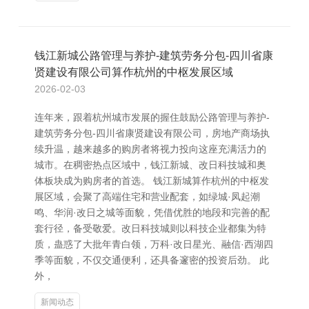
钱江新城公路管理与养护-建筑劳务分包-四川省康
贤建设有限公司算作杭州的中枢发展区域
2026-02-03
连年来，跟着杭州城市发展的握住鼓励公路管理与养护-
建筑劳务分包-四川省康贤建设有限公司，房地产商场执
续升温，越来越多的购房者将视力投向这座充满活力的
城市。在稠密热点区域中，钱江新城、改日科技城和奥
体板块成为购房者的首选。 钱江新城算作杭州的中枢发
展区域，会聚了高端住宅和营业配套，如绿城·凤起潮
鸣、华润·改日之城等面貌，凭借优胜的地段和完善的配
套行径，备受敬爱。改日科技城则以科技企业都集为特
质，蛊惑了大批年青白领，万科·改日星光、融信·西湖四
季等面貌，不仅交通便利，还具备邃密的投资后劲。 此
外，
新闻动态